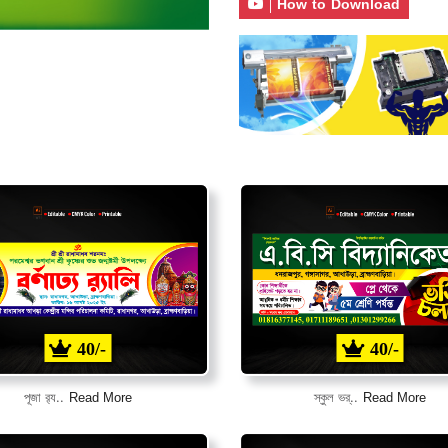
|
How to Download
40/-
40/-
Read More
Read More
পূজা র‌্য..
স্কুল ভর্..