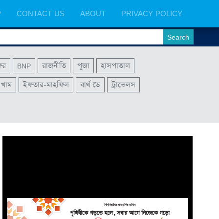
P
CONTACT US
ABOUT
PRIVACY POLICY
ফর
BNP
রাজনীতি
পূজা
হাসপাতাল
খাম
ইফতার-মাহফিল
বার্থ ডে
ট্রাভেলস