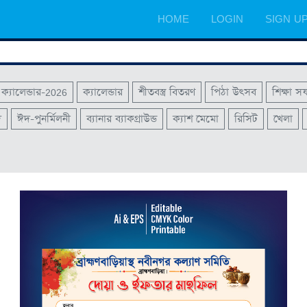
HOME
LOGIN
SIGN U
ক্যালেন্ডার-2026
ক্যালেন্ডার
শীতবস্ত্র বিতরণ
পিঠা উৎসব
শিক্ষা স
দ
ঈদ-পুনর্মিলনী
ব্যানার ব্যাকগ্রাউন্ড
ক্যাশ মেমো
রিসিট
খেলা