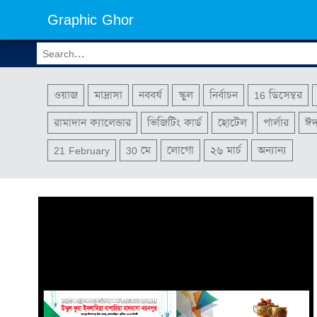
Graphic Ghor
ওয়াজ
মাদ্রাসা
নববর্ষ
স্কুল
নির্বাচন
16 ডিসেম্বর
রামাদান ক্যালেন্ডার
ভিজিটিং কার্ড
হোটেল
পার্লার
ঈ
21 February
30 মে
লোগো
২৬ মার্চ
অন্যান্য