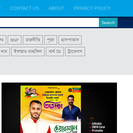
P
CONTACT US
ABOUT
PRIVACY POLICY
ফর
BNP
রাজনীতি
পূজা
হাসপাতাল
খাম
ইফতার-মাহফিল
বার্থ ডে
ট্রাভেলস