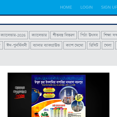
HOME
LOGIN
SIGN U
ক্যালেন্ডার-2026
ক্যালেন্ডার
শীতবস্ত্র বিতরণ
পিঠা উৎসব
শিক্ষা স
দ
ঈদ-পুনর্মিলনী
ব্যানার ব্যাকগ্রাউন্ড
ক্যাশ মেমো
রিসিট
খেলা