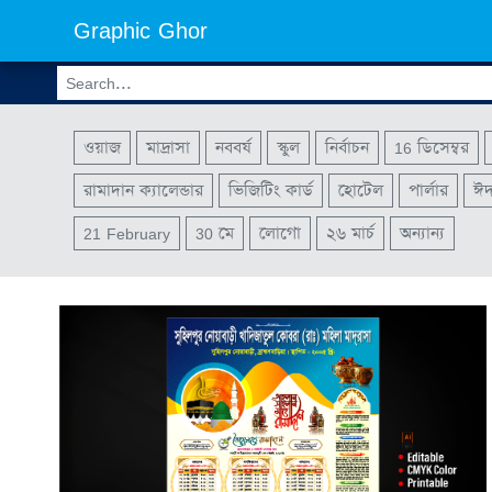
Graphic Ghor
ওয়াজ
মাদ্রাসা
নববর্ষ
স্কুল
নির্বাচন
16 ডিসেম্বর
রামাদান ক্যালেন্ডার
ভিজিটিং কার্ড
হোটেল
পার্লার
ঈ
21 February
30 মে
লোগো
২৬ মার্চ
অন্যান্য