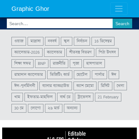
Graphic Ghor
ওয়াজ
মাদ্রাসা
নববর্ষ
স্কুল
নির্বাচন
16 ডিসেম্বর
ক্যালেন্ডার-2026
ক্যালেন্ডার
শীতবস্ত্র বিতরণ
পিঠা উৎসব
শিক্ষা সফর
BNP
রাজনীতি
পূজা
হাসপাতাল
রামাদান ক্যালেন্ডার
ভিজিটিং কার্ড
হোটেল
পার্লার
ঈদ
ঈদ-পুনর্মিলনী
ব্যানার ব্যাকগ্রাউন্ড
ক্যাশ মেমো
রিসিট
খেলা
খাম
ইফতার-মাহফিল
বার্থ ডে
ট্রাভেলস
21 February
30 মে
লোগো
২৬ মার্চ
অন্যান্য