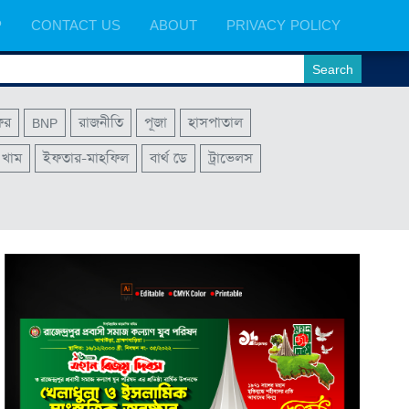
P
CONTACT US
ABOUT
PRIVACY POLICY
ফর
BNP
রাজনীতি
পূজা
হাসপাতাল
খাম
ইফতার-মাহফিল
বার্থ ডে
ট্রাভেলস