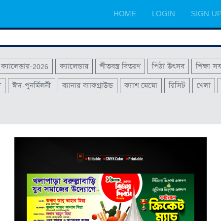
HOME
LOGIN
SIGN U
ক্যালেন্ডার-2026
ক্যালেন্ডার
শীতবস্ত্র বিতরণ
পিঠা উৎসব
শিক্ষা স
দ
ঈদ-পুনর্মিলনী
ব্যানার ব্যাকগ্রাউন্ড
ক্যাশ মেমো
রিসিট
খেলা