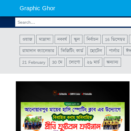
Graphic Ghor
ওয়াজ
মাদ্রাসা
নববর্ষ
স্কুল
নির্বাচন
16 ডিসেম্বর
রামাদান ক্যালেন্ডার
ভিজিটিং কার্ড
হোটেল
পার্লার
ঈ
21 February
30 মে
লোগো
২৬ মার্চ
অন্যান্য