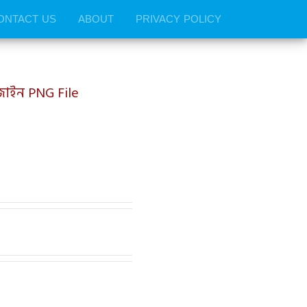
ONTACT US
ABOUT
PRIVACY POLICY
িজাইন PNG File